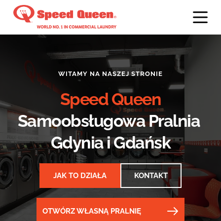
P
r
z
e
j
WITAMY NA NASZEJ STRONIE
d
ź
Speed Queen
d
o
Samoobsługowa Pralnia 
t
Gdynia i Gdańsk
r
e
ś
JAK TO DZIAŁA
KONTAKT
c
i
OTWÓRZ WŁASNĄ PRALNIĘ