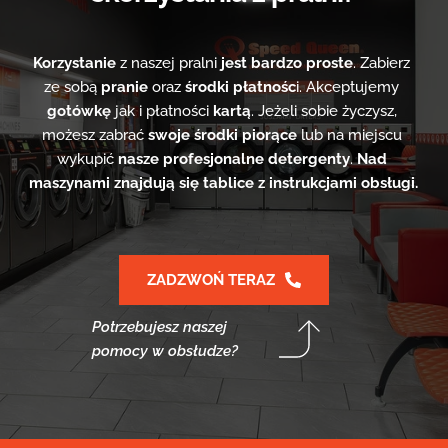
Korzystanie
 z naszej pralni 
jest bardzo proste
. Zabierz 
ze sobą
 pranie
 oraz 
środki płatnośc
i. Akceptujemy 
gotówkę
 jak i płatności 
kartą
. Jeżeli sobie życzysz, 
możesz zabrać 
swoje środki piorące
 lub na miejscu 
wykupić 
nasze profesjonalne detergenty
. 
Nad 
maszynami znajdują się tablice z instrukcjami obsługi.
ZADZWOŃ TERAZ
Potrzebujesz naszej 
pomocy w obsłudze? 